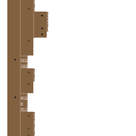
материал
Оборудование
Увлажнители
Venta
Клининговое
Шлифовальное
Для
локальной
реставрации
ПРОКАТ
ОБОРУДОВАНИЯ
Каталог
оборудования
Условия
проката
МОНТАЖ
И
РЕСТАВРАЦИЯ
Укладка
паркета
Реставрация
Цены