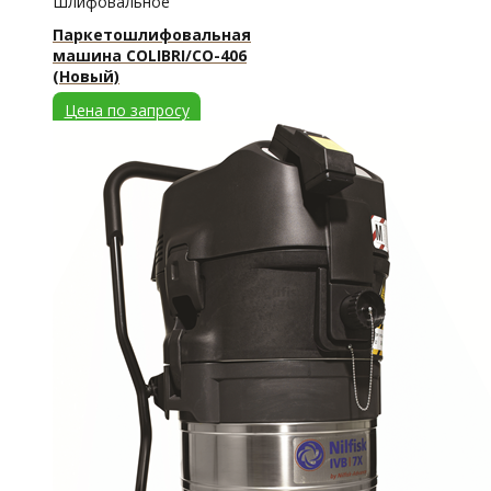
Шлифовальное
Паркетошлифовальная
машина CОLIBRI/СО-406
(Новый)
Цена по запросу