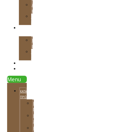
Локальная
реставрация
Тарифные
планы
НАШИ
РАБОТЫ
Примеры
работ
Видео
отзывы
СОВЕТЫ
КОНТАКТЫ
Menu
КАТАЛОГ
ПРОДУКЦИИ
Напольные
покрытия
Паркетная
химия
Расходный