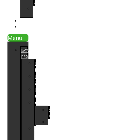
работ
Видео
отзывы
СОВЕТЫ
КОНТАКТЫ
Menu
КАТАЛОГ
ПРОДУКЦИИ
Напольные
покрытия
Паркетная
химия
Расходный
материал
Оборудование
Увлажнители
Venta
Шлифовальное
Для
локальной