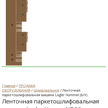
Локальная
реставрация
Тарифные
планы
НАШИ
РАБОТЫ
Примеры
работ
Видео
отзывы
СОВЕТЫ
КОНТАКТЫ
Главная
/
ПРОДАЖА
ОБОРУДОВАНИЯ
/
Шлифовальное
/ Ленточная
паркетошлифовальная машина Lagler Hummel (Б/У)
Ленточная паркетошлифовальная