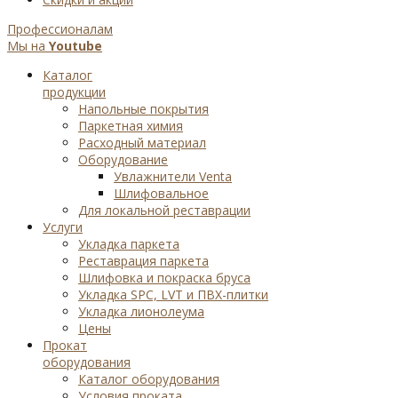
Профессионалам
Мы на
Youtube
Каталог
продукции
Напольные покрытия
Паркетная химия
Расходный материал
Оборудование
Увлажнители Venta
Шлифовальное
Для локальной реставрации
Услуги
Укладка паркета
Реставрация паркета
Шлифовка и покраска бруса
Укладка SPC, LVT и ПВХ-плитки
Укладка лионолеума
Цены
Прокат
оборудования
Каталог оборудования
Условия проката