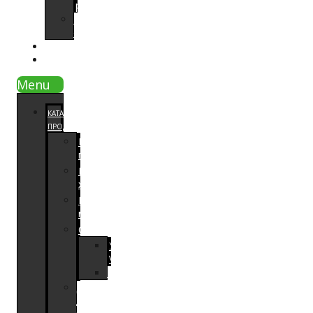
работ
Видео
отзывы
СОВЕТЫ
КОНТАКТЫ
Menu
КАТАЛОГ
ПРОДУКЦИИ
Напольные
покрытия
Паркетная
химия
Расходный
материал
Оборудование
Увлажнители
Venta
Шлифовальное
Для
локальной