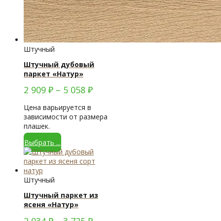
Штучный
Штучный дубовый
паркет «Натур»
2 909
₽
–
5 058
₽
Цена варьируется в
зависимости от размера
плашек.
Выбрать ...
Штучный
Штучный паркет из
ясеня «Натур»
2 034
₽
–
3 725
₽