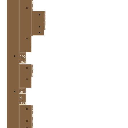
материал
Оборудование
Увлажнители
Venta
Клининговое
Шлифовальное
Для
локальной
реставрации
ПРОКАТ
ОБОРУДОВАНИЯ
Каталог
оборудования
Условия
проката
МОНТАЖ
И
РЕСТАВРАЦИЯ
Укладка
паркета
Реставрация
Цены