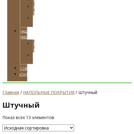
Локальная
реставрация
Тарифные
планы
НАШИ
РАБОТЫ
Примеры
работ
Видео
отзывы
СОВЕТЫ
КОНТАКТЫ
Главная
/
НАПОЛЬНЫЕ ПОКРЫТИЯ
/ Штучный
Штучный
Показ всех 13 элементов