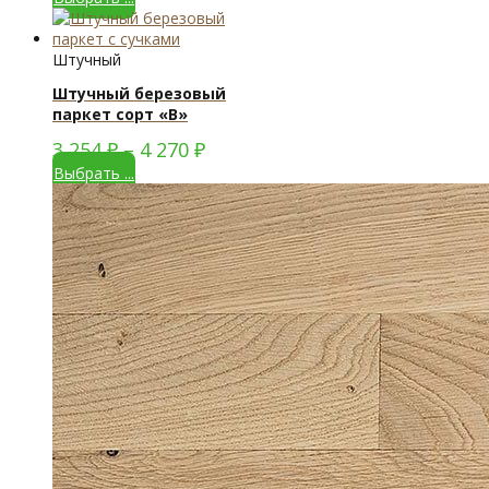
Штучный
Штучный березовый
паркет сорт «В»
3 254
₽
–
4 270
₽
Выбрать ...