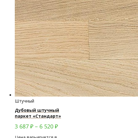
Штучный
Дубовый штучный
паркет «Стандарт»
3 687
₽
–
6 520
₽
Цена варьируется в