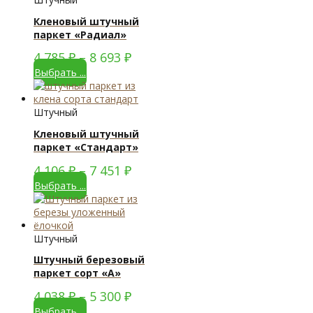
Кленовый штучный
паркет «Радиал»
4 785
₽
–
8 693
₽
Выбрать ...
Штучный
Кленовый штучный
паркет «Стандарт»
4 106
₽
–
7 451
₽
Выбрать ...
Штучный
Штучный березовый
паркет сорт «А»
4 038
₽
–
5 300
₽
Выбрать ...