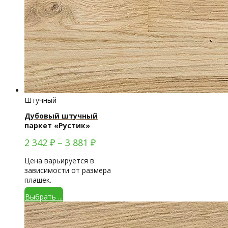
Штучный
Дубовый штучный
паркет «Рустик»
2 342
₽
–
3 881
₽
Цена варьируется в
зависимости от размера
плашек.
Выбрать ...