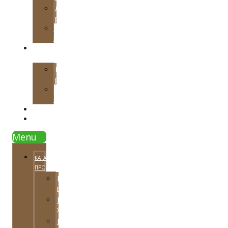
Локальная
реставрация
Тарифные
планы
НАШИ
РАБОТЫ
Примеры
работ
Видео
отзывы
СОВЕТЫ
КОНТАКТЫ
Menu
КАТАЛОГ
ПРОДУКЦИИ
Напольные
покрытия
Паркетная
химия
Расходный