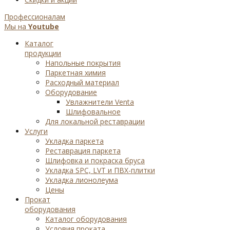
Профессионалам
Мы на
Youtube
Каталог
продукции
Напольные покрытия
Паркетная химия
Расходный материал
Оборудование
Увлажнители Venta
Шлифовальное
Для локальной реставрации
Услуги
Укладка паркета
Реставрация паркета
Шлифовка и покраска бруса
Укладка SPC, LVT и ПВХ-плитки
Укладка лионолеума
Цены
Прокат
оборудования
Каталог оборудования
Условия проката