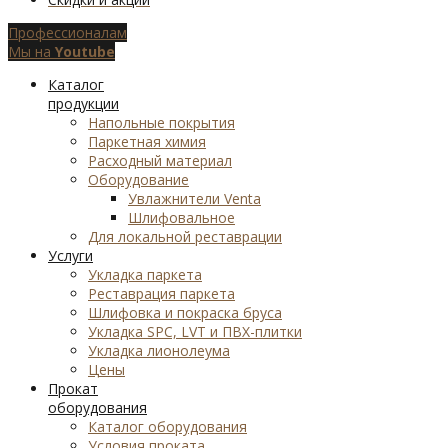
Профессионалам
Мы на
Youtube
Каталог
продукции
Напольные покрытия
Паркетная химия
Расходный материал
Оборудование
Увлажнители Venta
Шлифовальное
Для локальной реставрации
Услуги
Укладка паркета
Реставрация паркета
Шлифовка и покраска бруса
Укладка SPC, LVT и ПВХ-плитки
Укладка лионолеума
Цены
Прокат
оборудования
Каталог оборудования
Условия проката