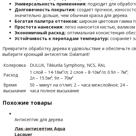
Универсальность
применения:
подходит
для
обработ
Долговечность
покрытия:
создаёт
прочное,
износост
значительно
дольше,
чем
обычная
краска
для
дерева.
Богатая
палитра
оттенков:
широкая
цветовая
гамма
п
Простота
нанесения:
легко
наносится
кистью,
валиком
Экономичный
расход:
оптимальная
консистенция
обес
Устойчивость
к
перепадам
температур:
сохраняет
з
Превратите
обработку
дерева
в
удовольствие
и
обеспечьте
св
выберите
кроющий
антисептик
Dalamant!
Колеровка
DULUX, Tikkurila Symphony, NCS, RAL
1 слой – 14-16м²/л; 2 слоя – 8-10м²/л; 0.9л – 7м²;
Расход
2л – 15.5м²; 9л – 70м²
Время
50 – минут на отлип; 2 – часа межслойное; 24 –
высыхания
часа полное высыхание
Похожие товары
Антисептик для дерева
Лак-антисептик Aqua
Lacquer