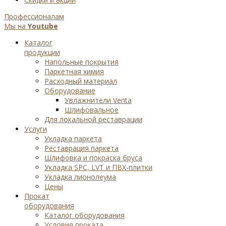
Профессионалам
Мы на
Youtube
Каталог
продукции
Напольные покрытия
Паркетная химия
Расходный материал
Оборудование
Увлажнители Venta
Шлифовальное
Для локальной реставрации
Услуги
Укладка паркета
Реставрация паркета
Шлифовка и покраска бруса
Укладка SPC, LVT и ПВХ-плитки
Укладка лионолеума
Цены
Прокат
оборудования
Каталог оборудования
Условия проката