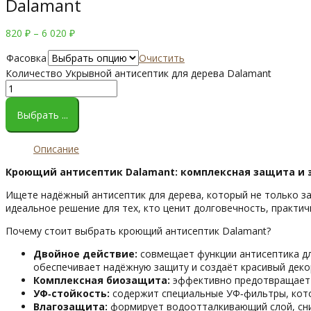
Dalamant
820
₽
–
6 020
₽
Фасовка
Очистить
Количество Укрывной антисептик для дерева Dalamant
Выбрать ...
Описание
Кроющий
антисептик
Dalamant:
комплексная
защита
и
Ищете
надёжный
антисептик
для
дерева,
который
не
только
за
идеальное
решение
для
тех,
кто
ценит
долговечность,
практич
Почему
стоит
выбрать
кроющий
антисептик
Dalamant?
Двойное
действие:
совмещает
функции
антисептика
д
обеспечивает
надёжную
защиту
и
создаёт
красивый
деко
Комплексная
биозащита:
эффективно
предотвращает
УФ‑стойкость:
содержит
специальные
УФ‑фильтры,
кот
Влагозащита:
формирует
водоотталкивающий
слой,
сн