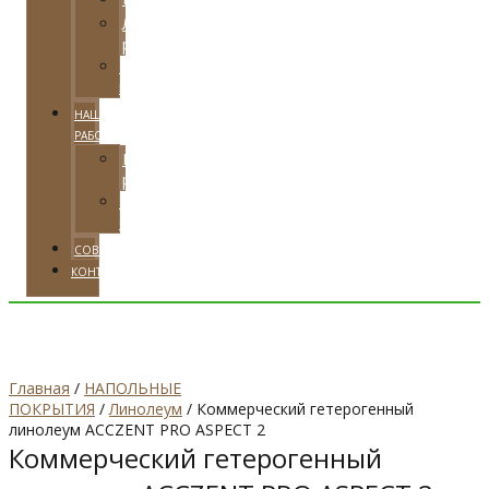
Локальная
реставрация
Тарифные
планы
НАШИ
РАБОТЫ
Примеры
работ
Видео
отзывы
СОВЕТЫ
КОНТАКТЫ
Главная
/
НАПОЛЬНЫЕ
ПОКРЫТИЯ
/
Линолеум
/ Коммерческий гетерогенный
линолеум ACCZENT PRO ASPECT 2
Коммерческий гетерогенный