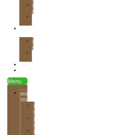
Локальная
реставрация
Тарифные
планы
НАШИ
РАБОТЫ
Примеры
работ
Видео
отзывы
СОВЕТЫ
КОНТАКТЫ
Menu
КАТАЛОГ
ПРОДУКЦИИ
Напольные
покрытия
Паркетная
химия
Расходный