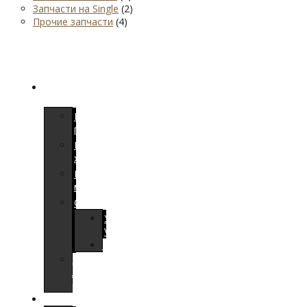
Запчасти на Single
(2)
Прочие запчасти
(4)
КАТАЛОГ
ПРОДУКЦИИ
Напольные
покрытия
Паркетная
химия
Расходный
материал
Оборудование
Увлажнители
Venta
Шлифовальное
Для
локальной
реставрации
УСЛУГИ