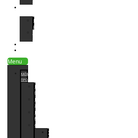
проката
НАШИ
РАБОТЫ
Примеры
работ
Видео
отзывы
СОВЕТЫ
КОНТАКТЫ
Menu
КАТАЛОГ
ПРОДУКЦИИ
Напольные
покрытия
Паркетная
химия
Расходный
материал
Оборудование
Увлажнители