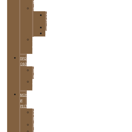
материал
Оборудование
Увлажнители
Venta
Клининговое
Шлифовальное
Для
локальной
реставрации
ПРОКАТ
ОБОРУДОВАНИЯ
Каталог
оборудования
Условия
проката
МОНТАЖ
И
РЕСТАВРАЦИЯ
Укладка
паркета
Реставрация
Цены