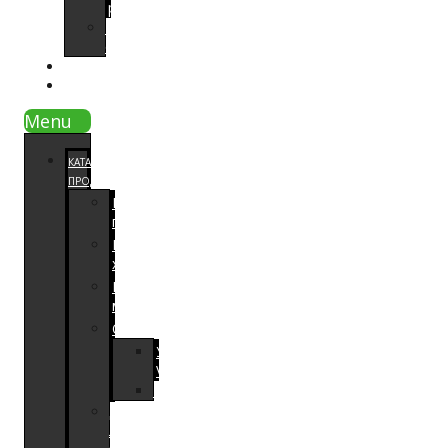
работ
Видео
отзывы
СОВЕТЫ
КОНТАКТЫ
Menu
КАТАЛОГ
ПРОДУКЦИИ
Напольные
покрытия
Паркетная
химия
Расходный
материал
Оборудование
Увлажнители
Venta
Шлифовальное
Для
локальной