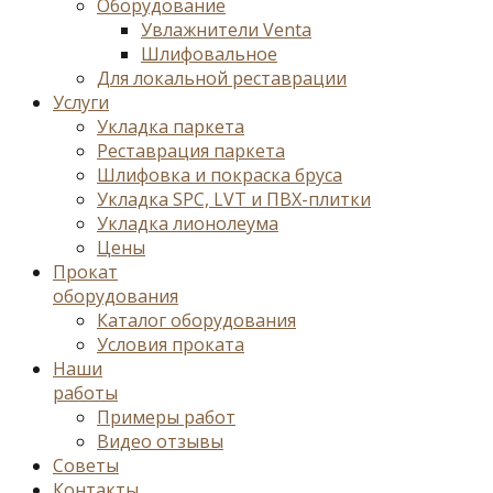
Оборудование
Увлажнители Venta
Шлифовальное
Для локальной реставрации
Услуги
Укладка паркета
Реставрация паркета
Шлифовка и покраска бруса
Укладка SPC, LVT и ПВХ-плитки
Укладка лионолеума
Цены
Прокат
оборудования
Каталог оборудования
Условия проката
Наши
работы
Примеры работ
Видео отзывы
Советы
Контакты