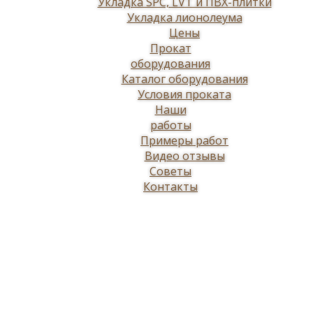
Укладка SPC, LVT и ПВХ-плитки
Укладка лионолеума
Цены
Прокат
оборудования
Каталог оборудования
Условия проката
Наши
работы
Примеры работ
Видео отзывы
Советы
Контакты