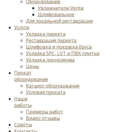
Оборудование
Увлажнители Venta
Шлифовальное
Для локальной реставрации
Услуги
Укладка паркета
Реставрация паркета
Шлифовка и покраска бруса
Укладка SPC, LVT и ПВХ-плитки
Укладка лионолеума
Цены
Прокат
оборудования
Каталог оборудования
Условия проката
Наши
работы
Примеры работ
Видео отзывы
Советы
Контакты