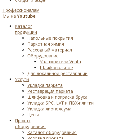
Профессионалам
Мы на
Youtube
Каталог
продукции
Напольные покрытия
Паркетная химия
Расходный материал
Оборудование
Увлажнители Venta
Шлифовальное
Для локальной реставрации
Услуги
Укладка паркета
Реставрация паркета
Шлифовка и покраска бруса
Укладка SPC, LVT и ПВХ-плитки
Укладка лионолеума
Цены
Прокат
оборудования
Каталог оборудования
Условия проката