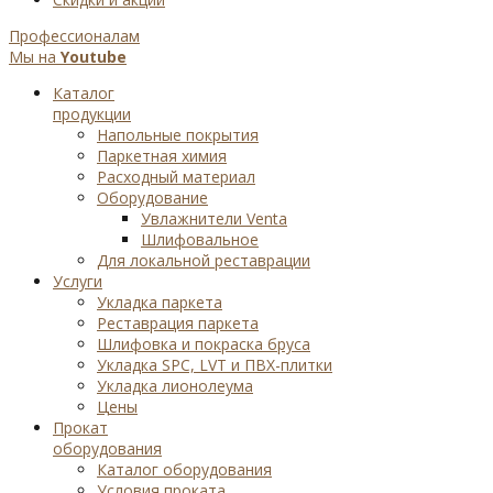
Профессионалам
Мы на
Youtube
Каталог
продукции
Напольные покрытия
Паркетная химия
Расходный материал
Оборудование
Увлажнители Venta
Шлифовальное
Для локальной реставрации
Услуги
Укладка паркета
Реставрация паркета
Шлифовка и покраска бруса
Укладка SPC, LVT и ПВХ-плитки
Укладка лионолеума
Цены
Прокат
оборудования
Каталог оборудования
Условия проката